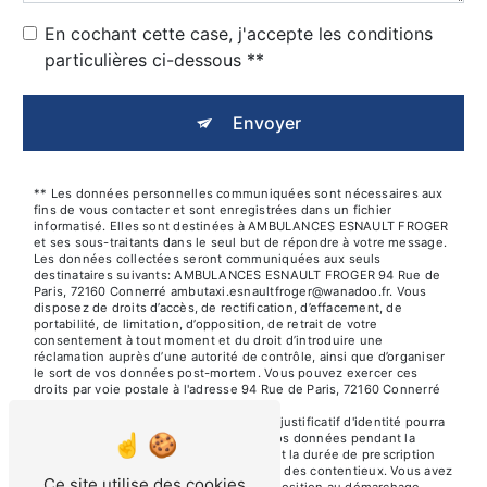
En cochant cette case, j'accepte les conditions
particulières ci-dessous **
Envoyer
** Les données personnelles communiquées sont nécessaires aux
fins de vous contacter et sont enregistrées dans un fichier
informatisé. Elles sont destinées à AMBULANCES ESNAULT FROGER
et ses sous-traitants dans le seul but de répondre à votre message.
Les données collectées seront communiquées aux seuls
destinataires suivants: AMBULANCES ESNAULT FROGER 94 Rue de
Paris, 72160 Connerré ambutaxi.esnaultfroger@wanadoo.fr. Vous
disposez de droits d’accès, de rectification, d’effacement, de
portabilité, de limitation, d’opposition, de retrait de votre
consentement à tout moment et du droit d’introduire une
réclamation auprès d’une autorité de contrôle, ainsi que d’organiser
le sort de vos données post-mortem. Vous pouvez exercer ces
droits par voie postale à l'adresse 94 Rue de Paris, 72160 Connerré
ou par courrier électronique à l'adresse
ambutaxi.esnaultfroger@wanadoo.fr. Un justificatif d'identité pourra
vous être demandé. Nous conservons vos données pendant la
période de prise de contact puis pendant la durée de prescription
légale aux fins probatoires et de gestion des contentieux. Vous avez
Ce site utilise des cookies