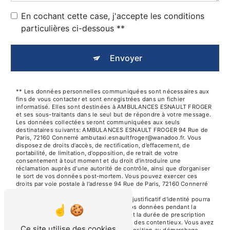
En cochant cette case, j'accepte les conditions
particulières ci-dessous **
Envoyer
** Les données personnelles communiquées sont nécessaires aux
fins de vous contacter et sont enregistrées dans un fichier
informatisé. Elles sont destinées à AMBULANCES ESNAULT FROGER
et ses sous-traitants dans le seul but de répondre à votre message.
Les données collectées seront communiquées aux seuls
destinataires suivants: AMBULANCES ESNAULT FROGER 94 Rue de
Paris, 72160 Connerré ambutaxi.esnaultfroger@wanadoo.fr. Vous
disposez de droits d’accès, de rectification, d’effacement, de
portabilité, de limitation, d’opposition, de retrait de votre
consentement à tout moment et du droit d’introduire une
réclamation auprès d’une autorité de contrôle, ainsi que d’organiser
le sort de vos données post-mortem. Vous pouvez exercer ces
droits par voie postale à l'adresse 94 Rue de Paris, 72160 Connerré
ou par courrier électronique à l'adresse
ambutaxi.esnaultfroger@wanadoo.fr. Un justificatif d'identité pourra
vous être demandé. Nous conservons vos données pendant la
période de prise de contact puis pendant la durée de prescription
légale aux fins probatoires et de gestion des contentieux. Vous avez
Ce site utilise des cookies