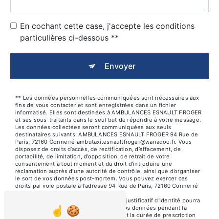
En cochant cette case, j'accepte les conditions
particulières ci-dessous **
Envoyer
** Les données personnelles communiquées sont nécessaires aux
fins de vous contacter et sont enregistrées dans un fichier
informatisé. Elles sont destinées à AMBULANCES ESNAULT FROGER
et ses sous-traitants dans le seul but de répondre à votre message.
Les données collectées seront communiquées aux seuls
destinataires suivants: AMBULANCES ESNAULT FROGER 94 Rue de
Paris, 72160 Connerré ambutaxi.esnaultfroger@wanadoo.fr. Vous
disposez de droits d’accès, de rectification, d’effacement, de
portabilité, de limitation, d’opposition, de retrait de votre
consentement à tout moment et du droit d’introduire une
réclamation auprès d’une autorité de contrôle, ainsi que d’organiser
le sort de vos données post-mortem. Vous pouvez exercer ces
droits par voie postale à l'adresse 94 Rue de Paris, 72160 Connerré
ou par courrier électronique à l'adresse
ambutaxi.esnaultfroger@wanadoo.fr. Un justificatif d'identité pourra
vous être demandé. Nous conservons vos données pendant la
période de prise de contact puis pendant la durée de prescription