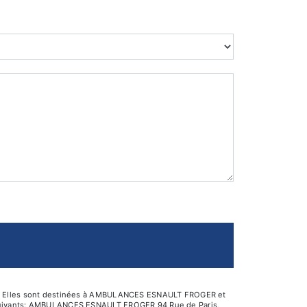
isé. Elles sont destinées à AMBULANCES ESNAULT FROGER et
s suivants: AMBULANCES ESNAULT FROGER 94 Rue de Paris,