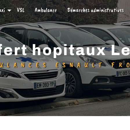
axi
VSL
Ambulance
Démarches administratives
sfert hopitaux L
BULANCES ESNAULT FR