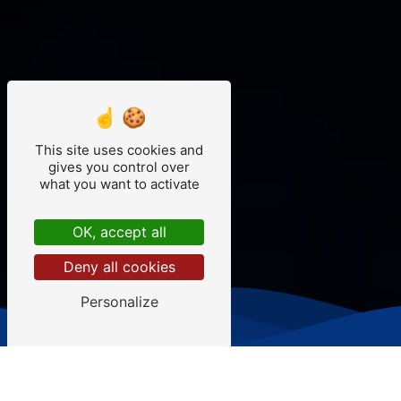
This site uses cookies and
gives you control over
what you want to activate
OK, accept all
Deny all cookies
Personalize
Ambulances Esnault - Froger
spécialistes du transport sanitaire